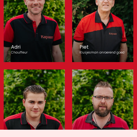
Adri
Piet
Chauffeur
Klusjesman onroerend goed