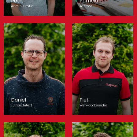
Petra
Patricia
Administratie
Kantoor
Daniel
Piet
Tuinarchitect
Werkvoorbereider