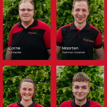
Corne
Maarten
Uitvoerder
Voorman hovenier