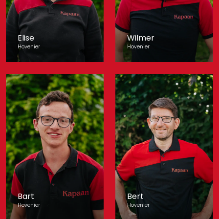
Elise
Wilmer
Hovenier
Hovenier
Bart
Bert
Hovenier
Hovenier